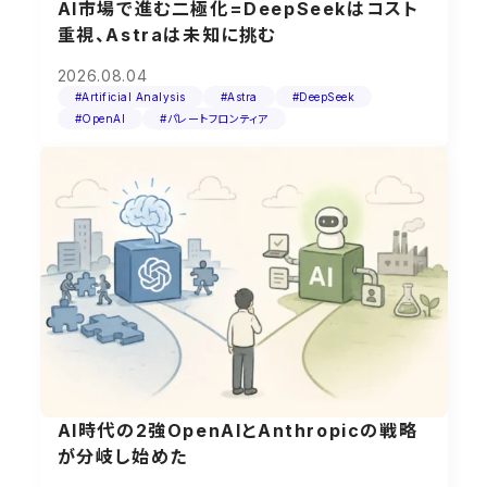
AI市場で進む二極化=DeepSeekはコスト
重視、Astraは未知に挑む
2026.08.04
#Artificial Analysis
#Astra
#DeepSeek
#OpenAI
#パレートフロンティア
AI時代の2強OpenAIとAnthropicの戦略
が分岐し始めた