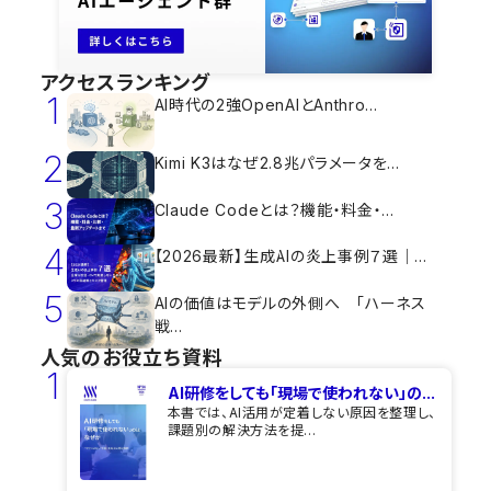
アクセスランキング
1
AI時代の2強OpenAIとAnthro...
2
Kimi K3はなぜ2.8兆パラメータを...
3
Claude Codeとは？機能・料金・...
4
【2026最新】生成AIの炎上事例７選｜...
5
AIの価値はモデルの外側へ 「ハーネス
戦...
人気のお役立ち資料
1
AI研修をしても​「現場で使われない」の...
本書では、AI活用が定着しない原因を整理し、
課題別の解決方法を提...