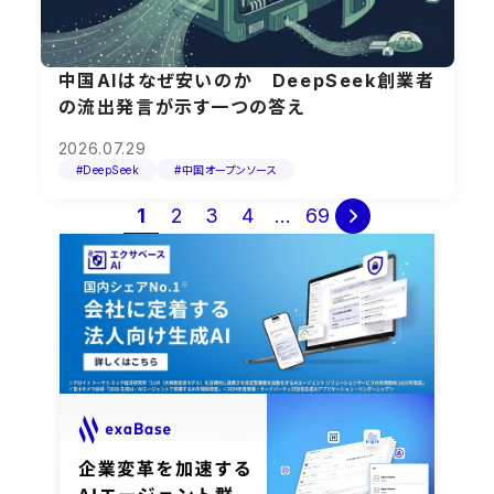
中国AIはなぜ安いのか DeepSeek創業者
の流出発言が示す一つの答え
2026.07.29
#DeepSeek
#中国オープンソース
投
1
2
3
4
…
69

稿
の
ペ
ー
ジ
送
り