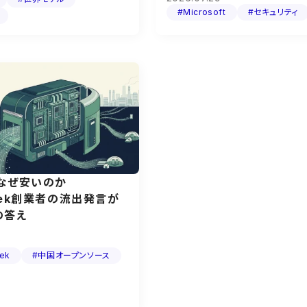
#Microsoft
#セキュリティ
はなぜ安いのか
eek創業者の流出発言が
の答え
9
ek
#中国オープンソース