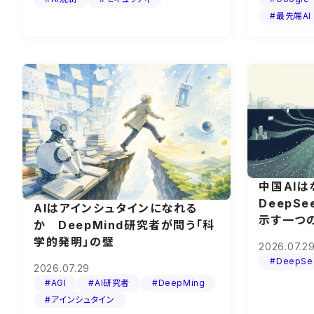
#最先端AI
中国AI
DeepS
AIはアインシュタインになれる
示す一つ
か DeepMind研究者が問う「科
学的発明」の壁
2026.07.2
#DeepSe
2026.07.29
#AGI
#AI研究者
#DeepMing
#アインシュタイン