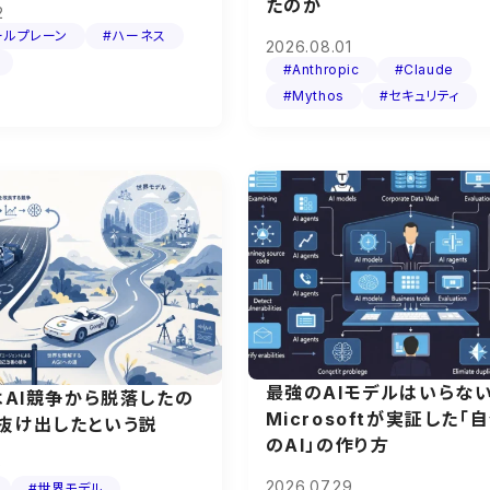
たのか
2
ールプレーン
#ハーネス
2026.08.01
#Anthropic
#Claude
#Mythos
#セキュリティ
最強のAIモデルはいら
eはAI競争から脱落したの
Microsoftが実証した「
、抜け出したという説
のAI」の作り方
0
2026.07.29
#世界モデル