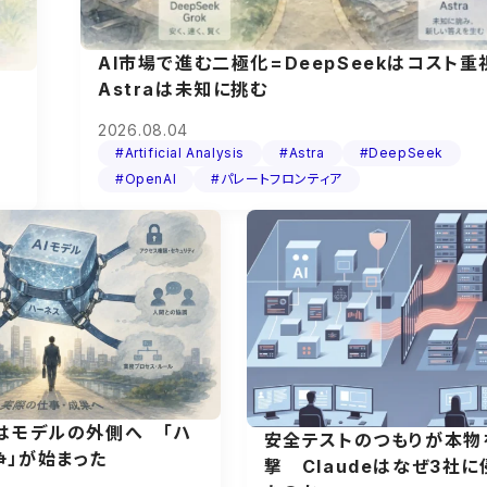
AI市場で進む二極化=DeepSeekはコスト重
Astraは未知に挑む
2026.08.04
#Artificial Analysis
#Astra
#DeepSeek
#OpenAI
#パレートフロンティア
値はモデルの外側へ 「ハ
安全テストのつもりが本物
争」が始まった
撃 Claudeはなぜ3社に