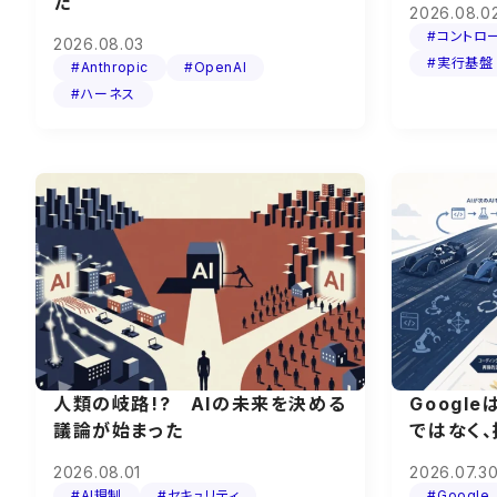
た
2026.08.0
#コントロ
2026.08.03
#実行基盤
#Anthropic
#OpenAI
#ハーネス
人類の岐路!? AIの未来を決める
Googl
議論が始まった
ではなく
2026.08.01
2026.07.3
#AI規制
#セキュリティ
#Google