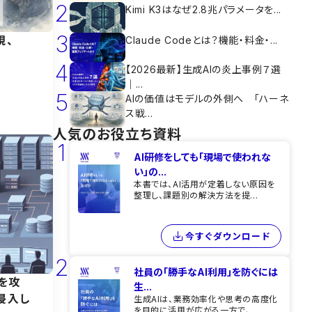
2
Kimi K3はなぜ2.8兆パラメータを...
3
視、
Claude Codeとは？機能・料金・...
4
【2026最新】生成AIの炎上事例７選
｜...
5
AIの価値はモデルの外側へ 「ハーネ
ス戦...
人気のお役立ち資料
1
AI研修をしても​「現場で使われな
い」の...
本書では、AI活用が定着しない原因を
整理し、課題別の解決方法を提...
今すぐダウンロード
2
社員の「勝手なAI利用」を​防ぐには​
を攻
生...
侵入し
生成AIは、業務効率化や思考の高度化
を目的に活用が広がる一方で、...