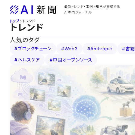
Skip
最新トレンド・事例・知見が集結する
to
AI専門ジャーナル
content
トップ
トレンド
トレンド
人気のタグ
#ブロックチェーン
#Web3
#Anthropic
#書籍
#ヘルスケア
#中国オープンソース