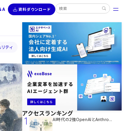
&A
資料ダウンロード
ュリティ
アクセスランキング
1
AI時代の2強OpenAIとAnthro...