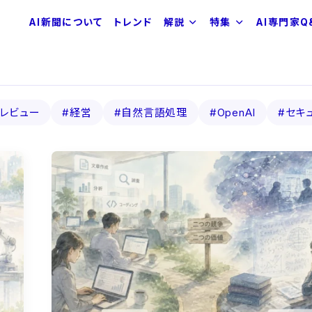
AI新聞について
トレンド
解説
特集
AI専門家Q
レビュー
#経営
#自然言語処理
#OpenAI
#セキ