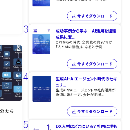
今すぐダウンロード
3
成功事例から学ぶ AI活用を組織
成果に変...
これからの時代、全業務の約97%が
「人とAIの協働」になると予測...
今すぐダウンロード
4
生成AI・AIエージェント時代のセキ
ュリ...
生成AIやAIエージェントの社内活用が
急速に進む一方、会社が把握...
ない
自分たち
今すぐダウンロード
5
DX人材はどこにいる？ 社内に埋も