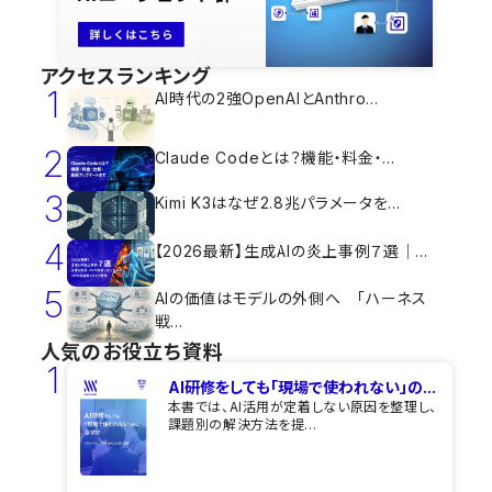
アクセスランキング
1
AI時代の2強OpenAIとAnthro...
2
Claude Codeとは？機能・料金・...
3
Kimi K3はなぜ2.8兆パラメータを...
4
【2026最新】生成AIの炎上事例７選｜...
5
AIの価値はモデルの外側へ 「ハーネス
戦...
人気のお役立ち資料
1
AI研修をしても​「現場で使われない」の...
本書では、AI活用が定着しない原因を整理し、
課題別の解決方法を提...