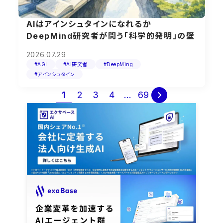
AIはアインシュタインになれるか
DeepMind研究者が問う「科学的発明」の壁
2026.07.29
#AGI
#AI研究者
#DeepMing
#アインシュタイン
投
1
2
3
4
…
69

稿
の
ペ
ー
ジ
送
り