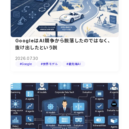
GoogleはAI競争から脱落したのではなく、
抜け出したという説
2026.07.30
#Google
#世界モデル
#最先端AI