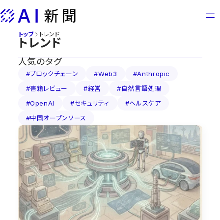
Skip
to
content
トップ
トレンド
トレンド
人気のタグ
#ブロックチェーン
#Web3
#Anthropic
#書籍レビュー
#経営
#自然言語処理
#OpenAI
#セキュリティ
#ヘルスケア
#中国オープンソース