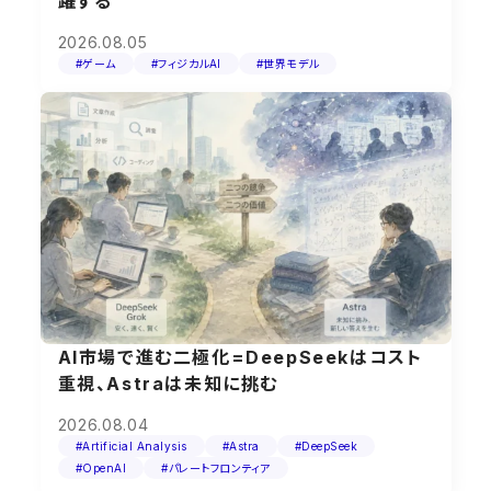
躍する
2026.08.05
#ゲーム
#フィジカルAI
#世界モデル
AI市場で進む二極化=DeepSeekはコスト
重視、Astraは未知に挑む
2026.08.04
#Artificial Analysis
#Astra
#DeepSeek
#OpenAI
#パレートフロンティア