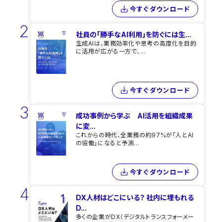
今すぐダウンロード
2
社員の「勝手なAI利用」を​防ぐには​生...
生成AIは、業務効率化や思考の高度化を目的
に活用が広がる一方で、...
今すぐダウンロード
3
成功事例から学ぶ AI活用を組織成果
に変...
これからの時代、全業務の約97%が「人とAI
の協働」になると予測...
今すぐダウンロード
4
DX人材はどこにいる？ 社内に埋もれる
D...
多くの企業がDX（デジタルトランスフォーメー