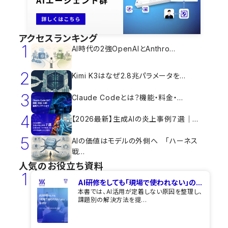
アクセスランキング
1
AI時代の2強OpenAIとAnthro...
2
Kimi K3はなぜ2.8兆パラメータを...
3
Claude Codeとは？機能・料金・...
4
【2026最新】生成AIの炎上事例７選｜...
5
AIの価値はモデルの外側へ 「ハーネス
戦...
人気のお役立ち資料
1
AI研修をしても​「現場で使われない」の...
本書では、AI活用が定着しない原因を整理し、
課題別の解決方法を提...