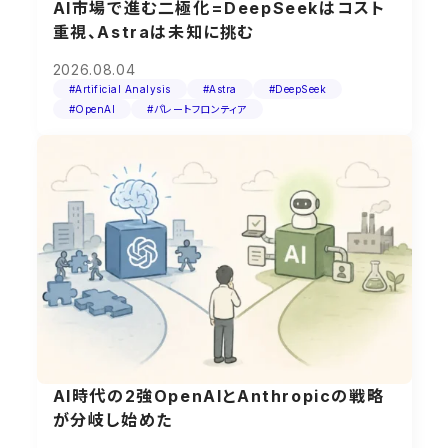
AI市場で進む二極化=DeepSeekはコスト
重視、Astraは未知に挑む
2026.08.04
#Artificial Analysis
#Astra
#DeepSeek
#OpenAI
#パレートフロンティア
AI時代の2強OpenAIとAnthropicの戦略
が分岐し始めた