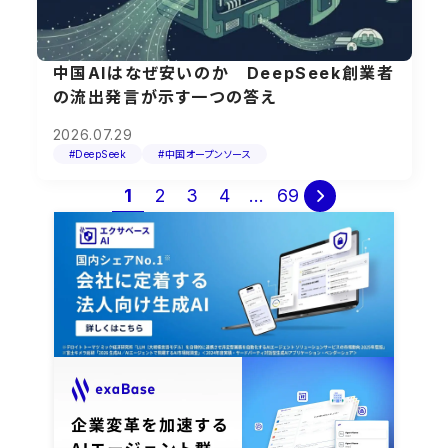
中国AIはなぜ安いのか DeepSeek創業者
の流出発言が示す一つの答え
2026.07.29
#DeepSeek
#中国オープンソース
投
1
2
3
4
…
69

稿
の
ペ
ー
ジ
送
り